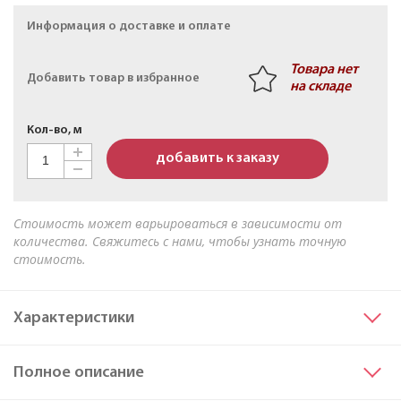
Кабель АПвБШв 3х50мк+1х25мк(N)-1 ТУ 16-705.499-
Информация о доставке и оплате
2010
Товара нет
Добавить товар в избранное
на складе
Кол-во, м
добавить к заказу
Стоимость может варьироваться в зависимости от
количества. Свяжитесь с нами, чтобы узнать точную
стоимость.
Характеристики
Сечение основных жил
10
Полное описание
Материал жилы
Медь
Исполнение жил
ок